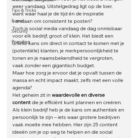
weer vandaag. Uitstelgedrag ligt op de loer, 
Tips & Tricks
want waar haal je de tijd én de inspiratie 
E-mail
vandaan om consistent te posten?
Toch is social media vandaag de dag onmisbaar 
Security
voor elk bedrijf, groot of klein. Het biedt een 
Branding
unieke kans om direct in contact te komen met je 
(potentiële) klanten, je merkpersoonlijkheid te 
tonen en je naamsbekendheid te vergroten, 
vaak zonder een gigantisch budget. 
Maar hoe zorg je ervoor dat je opvalt tussen de 
massa en echt impact maakt, zelfs met een volle 
agenda?
Het geheim zit in 
waardevolle en diverse 
content
 die je efficiënt kunt plannen en creëren. 
Als klein bedrijf heb je de kans om authentiek en 
persoonlijk te zijn – iets waar grotere bedrijven 
vaak moeite mee hebben. Hier zijn 25 content 
ideeën om je op weg te helpen en die social 