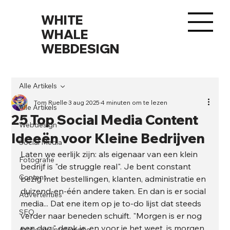
WHITE
WHALE
WEBDESIGN
Alle Artikels
Tom Ruelle
3 aug 2025
4 minuten om te lezen
Alle Artikels
25 Top Social Media Content
Webdesign
Ideeën voor Kleine Bedrijven
Social Media
Laten we eerlijk zijn: als eigenaar van een klein 
Fotografie
bedrijf is "de struggle real". Je bent constant 
Content
bezig met bestellingen, klanten, administratie en 
duizend-en-één andere taken. En dan is er social 
Advertenties
media... Dat ene item op je to-do lijst dat steeds 
SEO
verder naar beneden schuift. "Morgen is er nog 
een dag," denk je, en voor je het weet, is morgen 
Artificiële Intelligentie