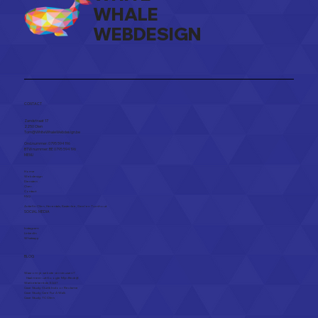
WHALE
WEBDESIGN
De Voordelen van Influencer
Marketing voor Jouw Bedrijf
CONTACT
Zandstraat 17
2250 Olen​
Tom@WhiteWhaleWebdesign.be
Ond.nummer: 0795 594 196
BTW nummer: BE 0795 594 196
MENU
Home
Webdesign
Diensten
Over
Contact
FAQ
Actief in
Olen
,
Herentals
,
Kasterlee
,
Geel
en
Turnhout
SOCIAL MEDIA
Instagram
Linkedin
Whatsapp
BLOG
Waarom je website vernieuwen?
Haal meer uit Google Mijn Bedrijf.
Wat betekent de EAA?
Case Study: Out & Indoor Reclame
Case Study: Care Fur A Walk
Case Study: TC Olen