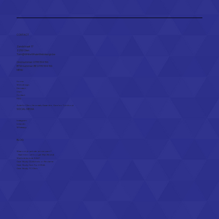
CONTACT
Zandstraat 17
2250 Olen​
Tom@WhiteWhaleWebdesign.be
Ond.nummer: 0795 594 196
BTW nummer: BE 0795 594 196
MENU
Home
Webdesign
Diensten
Over
Contact
FAQ
Actief in
Olen
,
Herentals
,
Kasterlee
,
Geel
en
Turnhout
SOCIAL MEDIA
Instagram
Linkedin
Whatsapp
BLOG
Waarom je website vernieuwen?
Haal meer uit Google Mijn Bedrijf.
Wat betekent de EAA?
Case Study: Out & Indoor Reclame
Case Study: Care Fur A Walk
Case Study: TC Olen