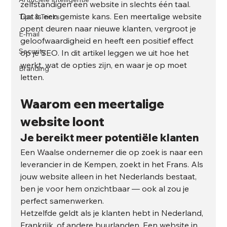
zelfstandigen een website in slechts één taal.
Dat is een gemiste kans. Een meertalige website 
Tips & Tricks
opent deuren naar nieuwe klanten, vergroot je 
E-mail
geloofwaardigheid en heeft een positief effect 
Security
op je SEO. In dit artikel leggen we uit hoe het 
werkt, wat de opties zijn, en waar je op moet 
Branding
letten.
Waarom een meertalige 
website loont
Je bereikt meer potentiële klanten
Een Waalse ondernemer die op zoek is naar een 
leverancier in de Kempen, zoekt in het Frans. Als 
jouw website alleen in het Nederlands bestaat, 
ben je voor hem onzichtbaar — ook al zou je 
perfect samenwerken.
Hetzelfde geldt als je klanten hebt in Nederland, 
Frankrijk, of andere buurlanden. Een website in 