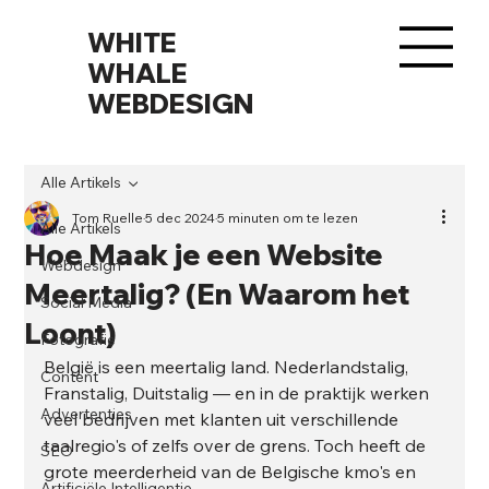
WHITE
WHALE
WEBDESIGN
Alle Artikels
Tom Ruelle
5 dec 2024
5 minuten om te lezen
Alle Artikels
Hoe Maak je een Website
Webdesign
Meertalig? (En Waarom het
Social Media
Loont)
Fotografie
België is een meertalig land. Nederlandstalig, 
Content
Franstalig, Duitstalig — en in de praktijk werken 
Advertenties
veel bedrijven met klanten uit verschillende 
taalregio's of zelfs over de grens. Toch heeft de 
SEO
grote meerderheid van de Belgische kmo's en 
Artificiële Intelligentie