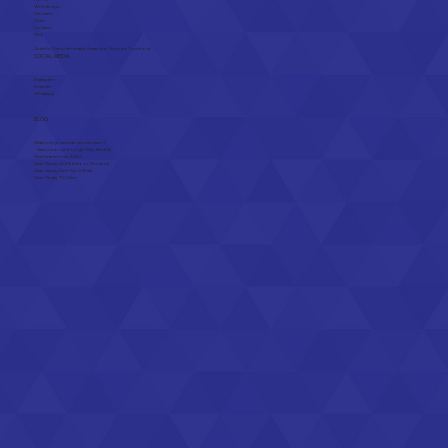
Webdesign
Diensten
Over
Contact
FAQ
Actief in
Olen
,
Herentals
,
Kasterlee
,
Geel
en
Turnhout
SOCIAL MEDIA
Instagram
Linkedin
Whatsapp
BLOG
Waarom je website vernieuwen?
Haal meer uit Google Mijn Bedrijf.
Wat betekent de EAA?
Case Study: Out & Indoor Reclame
Case Study: Care Fur A Walk
Case Study: TC Olen