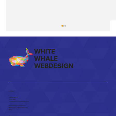
WHITE
WHALE
WEBDESIGN
10 signalen dat je website aan
vernieuwing toe is, herken jij ze?
CONTACT
Zandstraat 17
2250 Olen​
Tom@WhiteWhaleWebdesign.be
Ond.nummer: 0795 594 196
BTW nummer: BE 0795 594 196
MENU
Home