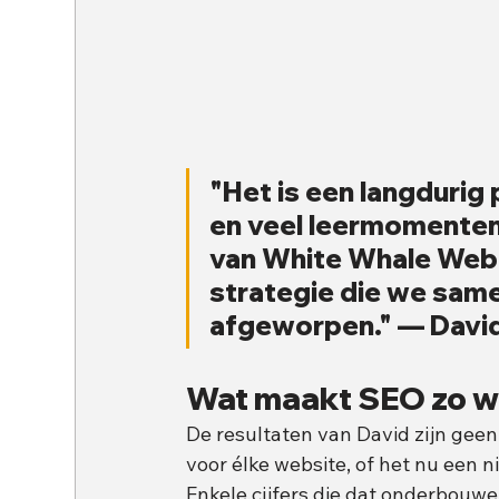
"Het is een langduri
en veel leermomente
van White Whale Webd
strategie die we same
afgeworpen." — Davi
Wat maakt SEO zo w
De resultaten van David zijn geen 
voor élke website, of het nu een n
Enkele cijfers die dat onderbouwe