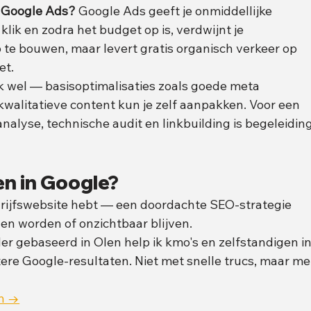
n Google Ads?
 Google Ads geeft je onmiddellijke 
klik en zodra het budget op is, verdwijnt je 
p te bouwen, maar levert gratis organisch verkeer op 
et.
jk wel — basisoptimalisaties zoals goede meta 
 kwalitatieve content kun je zelf aanpakken. Voor een 
alyse, technische audit en linkbuilding is begeleiding
ren in Google?
drijfswebsite hebt — een doordachte SEO-strategie 
en worden of onzichtbaar blijven.
r gebaseerd in Olen help ik kmo's en zelfstandigen in
re Google-resultaten. Niet met snelle trucs, maar me
an →