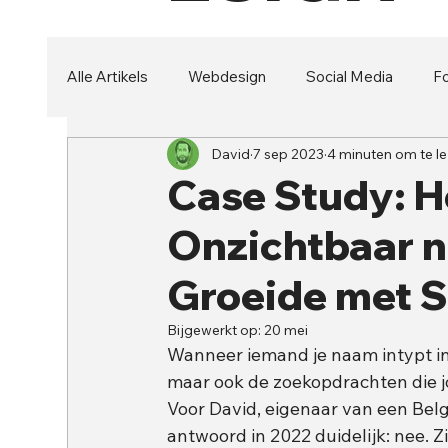
Alle Artikels
Webdesign
Social Media
Fo
David
7 sep 2023
4 minuten om te l
Security
Branding
Case Study: H
Onzichtbaar 
Groeide met 
Bijgewerkt op:
20 mei
Wanneer iemand je naam intypt in 
maar ook de zoekopdrachten die j
Voor David, eigenaar van een Belg
antwoord in 2022 duidelijk: nee. Z