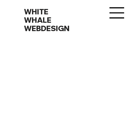
WHITE
WHALE
WEBDESIGN