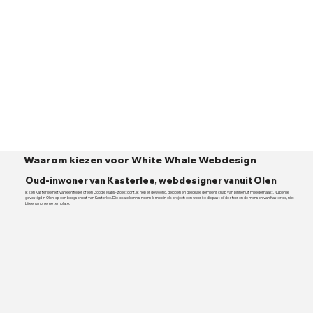
Waarom kiezen voor White Whale Webdesign
Oud-inwoner van Kasterlee, webdesigner vanuit Olen
Ik ken Kasterlee niet van een folder of een Google Maps-zoektocht. Ik heb er gewoond, gelopen en de lokale gemeenschap van binnenuit meegemaakt. Nu ben ik
gevestigd in Olen, op een boogscheut van Kasterlee. Die lokale kennis neem ik mee in elk project: een website die past bij de sfeer en de mensen van Kasterlee, niet
bij een anonieme template.