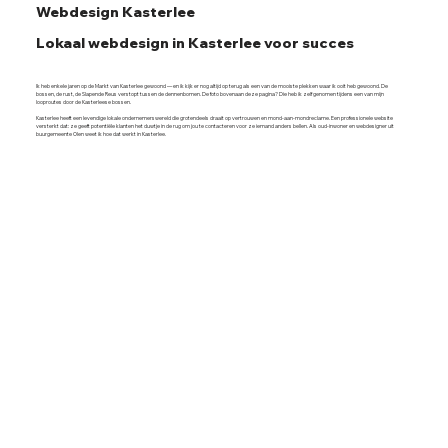
Webdesign Kasterlee
Lokaal webdesign in Kasterlee voor succes
Ik heb enkele jaren op de Markt van Kasterlee gewoond — en ik kijk er nog altijd op terug als een van de mooiste plekken waar ik ooit heb gewoond. De
bossen, de rust, de Slapende Reus verstopt tussen de dennenbomen. De foto bovenaan deze pagina? Die heb ik zelf genomen tijdens een van mijn
looproutes door de Kasterleese bossen.
Kasterlee heeft een levendige lokale ondernemerswereld die grotendeels draait op vertrouwen en mond-aan-mondreclame. Een professionele website
versterkt dat: ze geeft potentiële klanten het duwtje in de rug om jou te contacteren voor ze iemand anders bellen. Als oud-inwoner en webdesigner uit
buurgemeente Olen weet ik hoe dat werkt in Kasterlee.