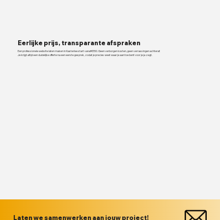
Eerlijke prijs, transparante afspraken
Een professionele website laten maken in Kasterlee start vanaf €550. Geen verborgen kosten, geen verrassingen achteraf.
Je krijgt altijd een duidelijke offerte na een eerste gesprek, zodat je precies weet waar je aan toe bent voor je ja zegt.
Laten we samenwerken aan jouw project!