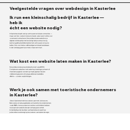
Veelgestelde vragen over webdesign in Kasterlee
Ik run een kleinschalig bedrijf in Kasterlee —
heb ik
écht een website nodig?
In Kasterlee draait veel op vertrouwen en lokale connecties —
maar ook hier zoeken mensen steeds vaker eerst online voor
ze iemand contacteren. Een professionele website is je
digitale visitekaartje: het bevestigt dat je serieus bezig
bent en geeft potentiële klanten het vertrouwen om jou te
bellen. Ook voor kleine zelfstandigen en lokale handelaars
is dat vandaag geen luxe meer, maar een must.
Wat kost een website laten maken in Kasterlee?
Een professionele presentatiesite start vanaf €550.
Complexere websites met webshop, boekingssysteem of
meerdere pagina's worden op maat geprijsd. Na een
vrijblijvend gesprek ontvang je altijd een duidelijke
offerte — zonder verplichtingen.
Werk je ook samen met toeristische ondernemers
in Kasterlee?
Zeker. Kasterlee trekt bezoekers aan met zijn bossen,
fietsroutes en natuurgebieden, en toeristische ondernemers
zoals B&B's, horecazaken en outdoor-activiteiten hebben
nood aan een website die dat verhaal goed vertelt.
Ik heb feeling met de sfeer van Kasterlee en weet hoe
je die online overbrengt op bezoekers van buiten de regio.