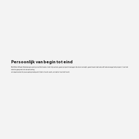
Persoonlijk van begin tot eind
Bij White Whale Webdesign werk je rechtstreeks met mij samen, geen projectmanager die doorverwijst, geen team dat wisselt halverwege het project. Van het
eerste gesprek tot de lancering
en daarna ben ik jouw aanspreekpunt. Dat is hoe ik werk, en dat is hoe het hoort.