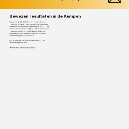
Bewezen resultaten in de Kempen
Nog geen project in Kasterlee zelf — maar wel vlakbij.
Voor Care Fur A Walk in Geel bouwde ik een persoonlijke
website die meteen nieuwe klanten aantrok. Voor TC Olen
ontwierp ik een website waarbij het bestuur vandaag alles
zelfstandig beheert. En voor Out & Indoor Reclame in
Lille/Herentals verving ik een verouderde DIY-site door
een moderne, professionele website.
Dezelfde aanpak, dezelfde aandacht, ook voor jouw
onderneming in Kasterlee.
→ B
ekijk alle projecten in het portfolio