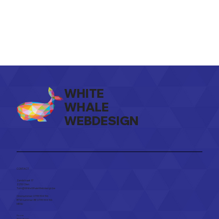
WHITE
WHALE
WEBDESIGN
CONTACT
Zandstraat 17
2250 Olen​
Tom@WhiteWhaleWebdesign.be
Ond.nummer: 0795 594 196
BTW nummer: BE 0795 594 196
MENU
Home
Webdesign