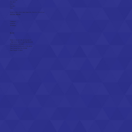
Diensten
Over
Contact
FAQ
Actief in
Olen
,
Herentals
,
Kasterlee
,
Geel
en
Turnhout
SOCIAL MEDIA
Instagram
Linkedin
Whatsapp
BLOG
Waarom je website vernieuwen?
Haal meer uit Google Mijn Bedrijf.
Wat betekent de EAA?
Case Study: Out & Indoor Reclame
Case Study: Care Fur A Walk
Case Study: TC Olen