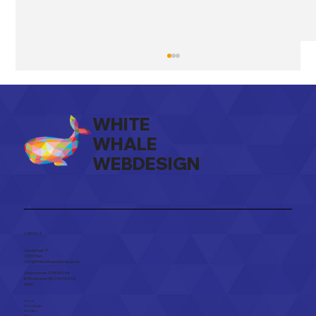
WHITE
WHALE
WEBDESIGN
Nieuwe website voor Care Fur A
Walk, Hondenkapsalon in Geel krijgt
CONTACT
persoonlijke online uitstraling
Zandstraat 17
2250 Olen​
Tom@WhiteWhaleWebdesign.be
Ond.nummer: 0795 594 196
BTW nummer: BE 0795 594 196
MENU
Home
Webdesign
Diensten
Over