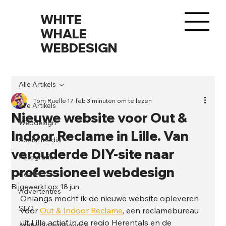
WHITE
WHALE
WEBDESIGN
Alle Artikels
Tom Ruelle
17 feb
3 minuten om te lezen
Alle Artikels
Nieuwe website voor Out &
Webdesign
Indoor Reclame in Lille. Van
Social Media
verouderde DIY-site naar
Fotografie
professioneel webdesign
Content
Bijgewerkt op:
18 jun
Advertenties
Onlangs mocht ik de nieuwe website opleveren 
SEO
voor 
Out & Indoor Reclame
, een reclamebureau 
uit Lille actief in de regio Herentals en de 
Artificiële Intelligentie