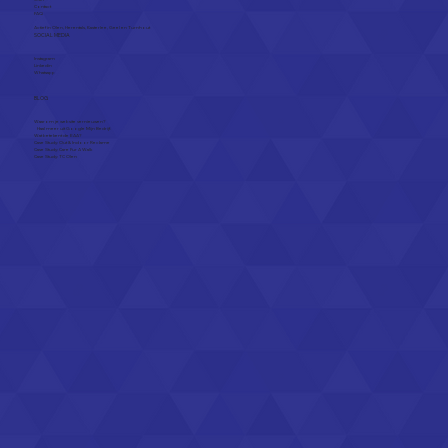
Contact
FAQ
Actief in
Olen
,
Herentals
,
Kasterlee
,
Geel
en
Turnhout
SOCIAL MEDIA
Instagram
Linkedin
Whatsapp
BLOG
Waarom je website vernieuwen?
Haal meer uit Google Mijn Bedrijf.
Wat betekent de EAA?
Case Study: Out & Indoor Reclame
Case Study: Care Fur A Walk
Case Study: TC Olen