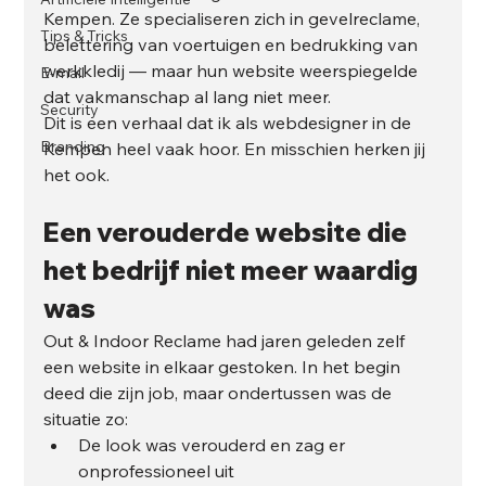
Kempen. Ze specialiseren zich in gevelreclame, 
Tips & Tricks
belettering van voertuigen en bedrukking van 
werkkledij — maar hun website weerspiegelde 
E-mail
dat vakmanschap al lang niet meer.
Security
Dit is een verhaal dat ik als webdesigner in de 
Branding
Kempen heel vaak hoor. En misschien herken jij 
het ook.
Een verouderde website die 
het bedrijf niet meer waardig 
was
Out & Indoor Reclame had jaren geleden zelf 
een website in elkaar gestoken. In het begin 
deed die zijn job, maar ondertussen was de 
situatie zo:
De look was verouderd en zag er 
onprofessioneel uit