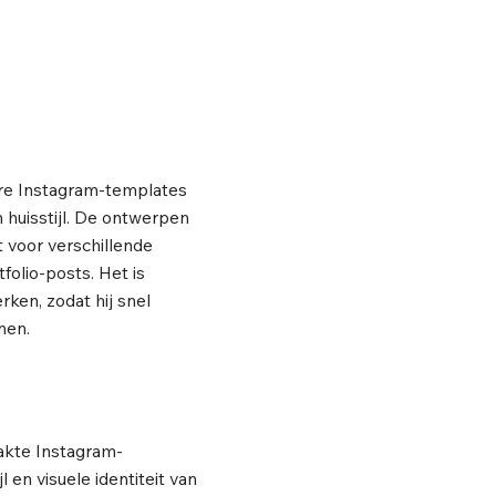
re Instagram-templates
jn huisstijl. De ontwerpen
t voor verschillende
folio-posts. Het is
ken, zodat hij snel
nen.
akte Instagram-
 en visuele identiteit van