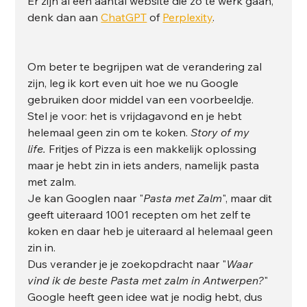
Er zijn al een aantal website die zo te werk gaan, 
denk dan aan 
ChatGPT
 of 
Perplexity
.
Om beter te begrijpen wat de verandering zal 
zijn, leg ik kort even uit hoe we nu Google 
gebruiken door middel van een voorbeeldje.
Stel je voor: het is vrijdagavond en je hebt 
helemaal geen zin om te koken. 
Story of my 
life.
 Fritjes of Pizza is een makkelijk oplossing 
maar je hebt zin in iets anders, namelijk pasta 
met zalm.
Je kan Googlen naar "
Pasta met Zalm
", maar dit 
geeft uiteraard 1001 recepten om het zelf te 
koken en daar heb je uiteraard al helemaal geen 
zin in. 
Dus verander je je zoekopdracht naar "
Waar 
vind ik de beste Pasta met zalm in Antwerpen?
" 
Google heeft geen idee wat je nodig hebt, dus 