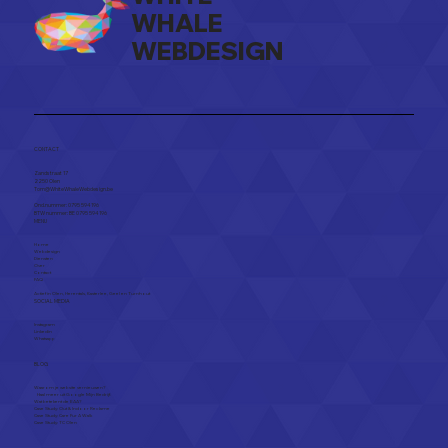
WHALE
WEBDESIGN
De Kracht van AI-Renders: Maak het
Verschil
CONTACT
Zandstraat 17
2250 Olen​
Tom@WhiteWhaleWebdesign.be
Ond.nummer: 0795 594 196
BTW nummer: BE 0795 594 196
MENU
Home
Webdesign
Diensten
Over
Contact
FAQ
Actief in
Olen
,
Herentals
,
Kasterlee
,
Geel
en
Turnhout
SOCIAL MEDIA
Instagram
Linkedin
Whatsapp
BLOG
Waarom je website vernieuwen?
Haal meer uit Google Mijn Bedrijf.
Wat betekent de EAA?
Case Study: Out & Indoor Reclame
Case Study: Care Fur A Walk
Case Study: TC Olen