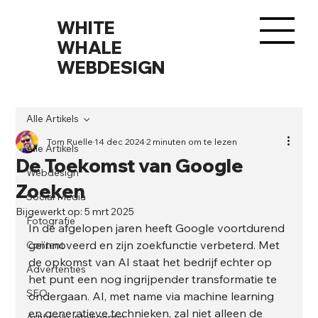
WHITE
WHALE
WEBDESIGN
Alle Artikels
Tom Ruelle
14 dec 2024
2 minuten om te lezen
Alle Artikels
De Toekomst van Google
Webdesign
Zoeken
Social Media
Bijgewerkt op:
5 mrt 2025
Fotografie
In de afgelopen jaren heeft Google voortdurend 
geïnnoveerd en zijn zoekfunctie verbeterd. Met 
Content
de opkomst van AI staat het bedrijf echter op 
Advertenties
het punt een nog ingrijpender transformatie te 
SEO
ondergaan. AI, met name via machine learning 
en generatieve technieken, zal niet alleen de 
Artificiële Intelligentie