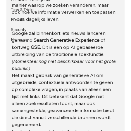
manier waarop we zoeken veranderen, maar 
Tips & Tricks
ook hoe we informatie verwerken en toepassen 
in ons dagelijks leven.
E-mail
Security
Google zal binnenkort iets nieuws lanceren 
Branding
genaamd 
Search Generative Experience
 of 
kortweg
 GSE. 
Dit is een op AI gebaseerde 
uitbreiding van de traditionele zoekfunctie. 
(Momenteel nog niet beschikbaar voor het grote 
publiek.)
Het maakt gebruik van generatieve AI om 
uitgebreide, contextuele antwoorden te geven 
op complexe vragen, in plaats van alleen een 
lijst met links. Dit betekent dat Google niet 
alleen zoekresultaten toont, maar ook 
samengestelde, geavanceerde informatie biedt 
die direct vanuit verschillende bronnen wordt 
gegenereerd. 