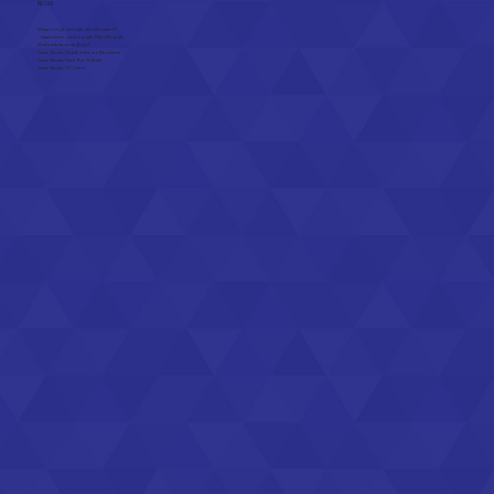
BLOG
Waarom je website vernieuwen?
Haal meer uit Google Mijn Bedrijf.
Wat betekent de EAA?
Case Study: Out & Indoor Reclame
Case Study: Care Fur A Walk
Case Study: TC Olen