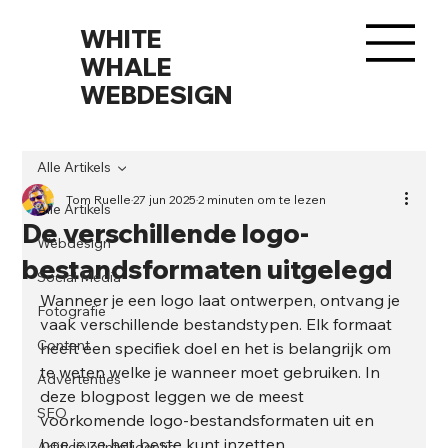
WHITE
WHALE
WEBDESIGN
Alle Artikels
Tom Ruelle
27 jun 2025
2 minuten om te lezen
Alle Artikels
De verschillende logo-
Webdesign
bestandsformaten uitgelegd
Social Media
Wanneer je een logo laat ontwerpen, ontvang je 
Fotografie
vaak verschillende bestandstypen. Elk formaat 
Content
heeft een specifiek doel en het is belangrijk om 
te weten welke je wanneer moet gebruiken. In 
Advertenties
deze blogpost leggen we de meest 
SEO
voorkomende logo-bestandsformaten uit en 
hoe je ze het beste kunt inzetten.
Artificiële Intelligentie