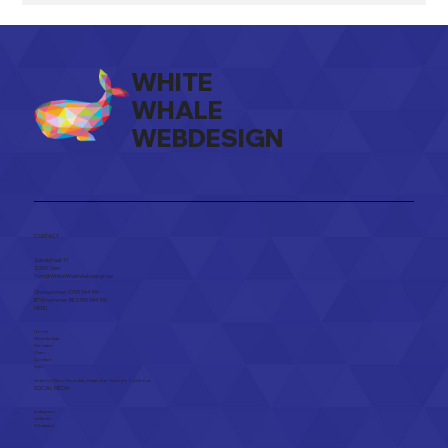
WHITE
WHALE
WEBDESIGN
Kun jij al Goed met AI Werken?
CONTACT
Zandstraat 17
2250 Olen​
Tom@WhiteWhaleWebdesign.be
Ond.nummer: 0795 594 196
BTW nummer: BE 0795 594 196
MENU
Home
Webdesign
Diensten
Over
Contact
FAQ
Actief in
Olen
,
Herentals
,
Kasterlee
,
Geel
en
Turnhout
SOCIAL MEDIA
Instagram
Linkedin
Whatsapp