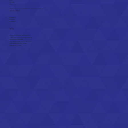
Over
Contact
FAQ
Actief in
Olen
,
Herentals
,
Kasterlee
,
Geel
en
Turnhout
SOCIAL MEDIA
Instagram
Linkedin
Whatsapp
BLOG
Waarom je website vernieuwen?
Haal meer uit Google Mijn Bedrijf.
Wat betekent de EAA?
Case Study: Out & Indoor Reclame
Case Study: Care Fur A Walk
Case Study: TC Olen