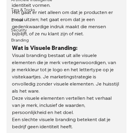
identiteit vormen.
Tips & Tricks
Het gaat er niet alleen om dat je producten er 
mooi uitzien; het gaat erom dat je een 
E-mail
gedenkwaardige indruk maakt die mensen 
Security
bijblijft, of ze nu klant zijn of niet.
Branding
Wat is Visuele Branding:
Visual branding bestaat uit alle visuele 
elementen die je merk vertegenwoordigen, van 
je merkkleur tot je logo en het lettertype op je 
visitekaartjes. Je marketingstrategie is 
onvolledig zonder visuele elementen. Je huisstijl 
als het ware.
Deze visuele elementen vertellen het verhaal 
van je merk, inclusief de waarden, 
persoonlijkheid en het doel. 
Een slechte visuele branding betekent dat je 
bedrijf geen identiteit heeft.