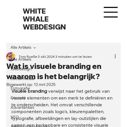
WHITE
WHALE
WEBDESIGN
Alle Artikels
Tom Ruelle
3 okt 2024
3 minuten om te lezen
Alle Artikels
Wat is visuele branding en
Webdesign
waarom is het belangrijk?
Social Media
Bijgewerkt op:
12 mrt 2025
Fotografie
Visuele branding
 verwijst naar het gebruik van 
visuele elementen om een merk te definiëren en 
Content
te onderscheiden. Het omvat verschillende 
Advertenties
componenten zoals logo's, kleurenpaletten, 
SEO
typografie, afbeeldingen en lay-outstijlen die 
samen een herkenbare en consistente visuele 
Artificiële Intelligentie