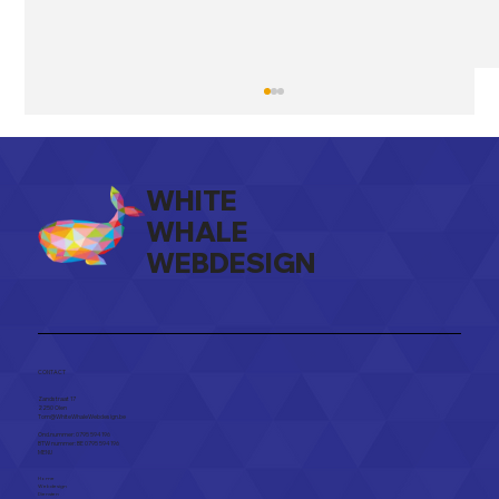
WHITE
WHALE
WEBDESIGN
Case Study: Masters of Madness
CONTACT
Zandstraat 17
2250 Olen​
Tom@WhiteWhaleWebdesign.be
Ond.nummer: 0795 594 196
BTW nummer: BE 0795 594 196
MENU
Home
Webdesign
Diensten