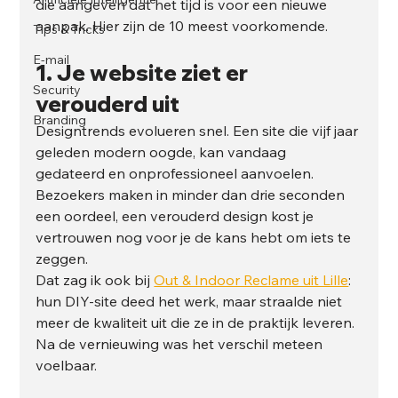
die aangeven dat het tijd is voor een nieuwe 
aanpak. Hier zijn de 10 meest voorkomende.
Tips & Tricks
E-mail
1. Je website ziet er 
Security
verouderd uit
Branding
Designtrends evolueren snel. Een site die vijf jaar 
geleden modern oogde, kan vandaag 
gedateerd en onprofessioneel aanvoelen. 
Bezoekers maken in minder dan drie seconden 
een oordeel, een verouderd design kost je 
vertrouwen nog voor je de kans hebt om iets te 
zeggen.
Dat zag ik ook bij 
Out & Indoor Reclame uit Lille
: 
hun DIY-site deed het werk, maar straalde niet 
meer de kwaliteit uit die ze in de praktijk leveren. 
Na de vernieuwing was het verschil meteen 
voelbaar.