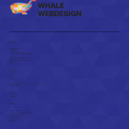
WHALE
WEBDESIGN
Wanneer is een website veilig?
CONTACT
Zandstraat 17
2250 Olen​
Tom@WhiteWhaleWebdesign.be
Ond.nummer: 0795 594 196
BTW nummer: BE 0795 594 196
MENU
Home
Webdesign
Diensten
Over
Contact
FAQ
Actief in
Olen
,
Herentals
,
Kasterlee
,
Geel
en
Turnhout
SOCIAL MEDIA
Instagram
Linkedin
Whatsapp
BLOG
Waarom je website vernieuwen?
Haal meer uit Google Mijn Bedrijf.
Wat betekent de EAA?
Case Study: Out & Indoor Reclame
Case Study: Care Fur A Walk
Case Study: TC Olen