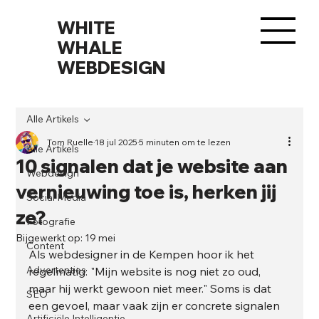
WHITE
WHALE
WEBDESIGN
Alle Artikels
Tom Ruelle
18 jul 2025
5 minuten om te lezen
Alle Artikels
10 signalen dat je website aan
Webdesign
vernieuwing toe is, herken jij
Social Media
ze?
Fotografie
Bijgewerkt op:
19 mei
Content
Als webdesigner in de Kempen hoor ik het 
Advertenties
regelmatig: "Mijn website is nog niet zo oud, 
maar hij werkt gewoon niet meer." Soms is dat 
SEO
een gevoel, maar vaak zijn er concrete signalen 
Artificiële Intelligentie