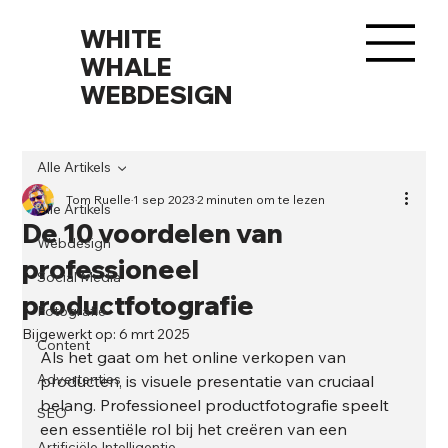
WHITE
WHALE
WEBDESIGN
Alle Artikels
Tom Ruelle
1 sep 2023
2 minuten om te lezen
Alle Artikels
De 10 voordelen van
Webdesign
professioneel
Social Media
productfotografie
Fotografie
Bijgewerkt op:
6 mrt 2025
Content
Als het gaat om het online verkopen van 
Advertenties
producten, is visuele presentatie van cruciaal 
belang. Professioneel productfotografie speelt 
SEO
een essentiële rol bij het creëren van een 
Artificiële Intelligentie