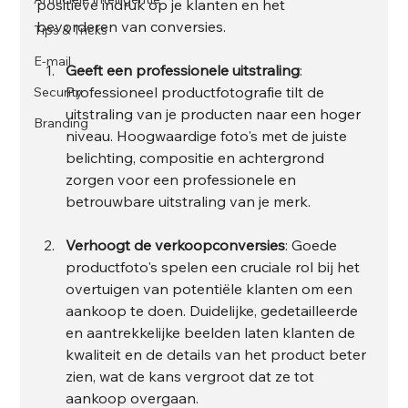
positieve indruk op je klanten en het 
bevorderen van conversies. 
Tips & Tricks
E-mail
Geeft een professionele uitstraling
: 
Professioneel productfotografie tilt de 
Security
uitstraling van je producten naar een hoger 
Branding
niveau. Hoogwaardige foto's met de juiste 
belichting, compositie en achtergrond 
zorgen voor een professionele en 
betrouwbare uitstraling van je merk.
Verhoogt de verkoopconversies
: Goede 
productfoto's spelen een cruciale rol bij het 
overtuigen van potentiële klanten om een 
aankoop te doen. Duidelijke, gedetailleerde 
en aantrekkelijke beelden laten klanten de 
kwaliteit en de details van het product beter 
zien, wat de kans vergroot dat ze tot 
aankoop overgaan.