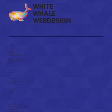
WHITE
WHALE
WEBDESIGN
Website of Facebook: wat heeft
meer zin voor jouw zaak?
CONTACT
Zandstraat 17
2250 Olen​
Tom@WhiteWhaleWebdesign.be
Ond.nummer: 0795 594 196
BTW nummer: BE 0795 594 196
MENU
Home
Webdesign
Diensten
Over
Contact
FAQ
Actief in
Olen
,
Herentals
,
Kasterlee
,
Geel
en
Turnhout
SOCIAL MEDIA
Instagram
Linkedin
Whatsapp
BLOG
Waarom je website vernieuwen?
Haal meer uit Google Mijn Bedrijf.
Wat betekent de EAA?
Case Study: Out & Indoor Reclame
Case Study: Care Fur A Walk