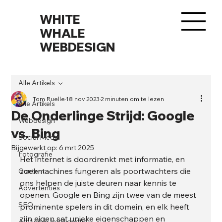
WHITE
WHALE
WEBDESIGN
Alle Artikels
Tom Ruelle
18 nov 2023
2 minuten om te lezen
Alle Artikels
De Onderlinge Strijd: Google
Webdesign
vs. Bing
Social Media
Bijgewerkt op:
6 mrt 2025
Fotografie
Het internet is doordrenkt met informatie, en 
zoekmachines fungeren als poortwachters die 
Content
ons helpen de juiste deuren naar kennis te 
Advertenties
openen. Google en Bing zijn twee van de meest 
SEO
prominente spelers in dit domein, en elk heeft 
zijn eigen set unieke eigenschappen en 
Artificiële Intelligentie