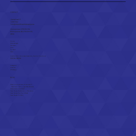
Website of Facebook: wat heeft
meer zin voor jouw zaak?
CONTACT
Zandstraat 17
2250 Olen​
Tom@WhiteWhaleWebdesign.be
Ond.nummer: 0795 594 196
BTW nummer: BE 0795 594 196
MENU
Home
Webdesign
Diensten
Over
Contact
FAQ
Actief in
Olen
,
Herentals
,
Kasterlee
,
Geel
en
Turnhout
SOCIAL MEDIA
Instagram
Linkedin
Whatsapp
BLOG
Waarom je website vernieuwen?
Haal meer uit Google Mijn Bedrijf.
Wat betekent de EAA?
Case Study: Out & Indoor Reclame
Case Study: Care Fur A Walk
Case Study: TC Olen