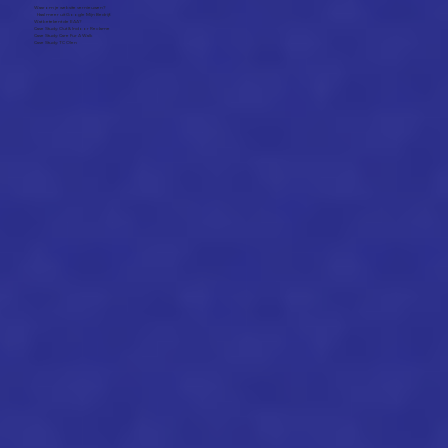
Waarom je website vernieuwen?
Haal meer uit Google Mijn Bedrijf.
Wat betekent de EAA?
Case Study: Out & Indoor Reclame
Case Study: Care Fur A Walk
Case Study: TC Olen