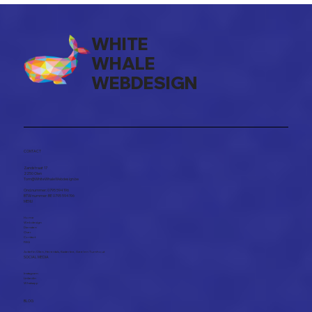
WHITE
WHALE
WEBDESIGN
Webdesign Blog: Best Gelezen
Artikels van 2024
CONTACT
Zandstraat 17
2250 Olen​
Tom@WhiteWhaleWebdesign.be
Ond.nummer: 0795 594 196
BTW nummer: BE 0795 594 196
MENU
Home
Webdesign
Diensten
Over
Contact
FAQ
Actief in
Olen
,
Herentals
,
Kasterlee
,
Geel
en
Turnhout
SOCIAL MEDIA
Instagram
Linkedin
Whatsapp
BLOG