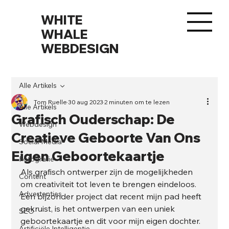
WHITE
WHALE
WEBDESIGN
Alle Artikels
Tom Ruelle
30 aug 2023
2 minuten om te lezen
Alle Artikels
Grafisch Ouderschap: De
Webdesign
Creatieve Geboorte Van Ons
Social Media
Eigen Geboortekaartje
Fotografie
Als grafisch ontwerper zijn de mogelijkheden 
Content
om creativiteit tot leven te brengen eindeloos. 
Advertenties
Een bijzonder project dat recent mijn pad heeft 
gekruist, is het ontwerpen van een uniek 
SEO
geboortekaartje en dit voor mijn eigen dochter.
Artificiële Intelligentie