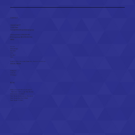
Website of Facebook: wat heeft
meer zin voor jouw zaak?
CONTACT
Zandstraat 17
2250 Olen​
Tom@WhiteWhaleWebdesign.be
Ond.nummer: 0795 594 196
BTW nummer: BE 0795 594 196
MENU
Home
Webdesign
Diensten
Over
Contact
FAQ
Actief in
Olen
,
Herentals
,
Kasterlee
,
Geel
en
Turnhout
SOCIAL MEDIA
Instagram
Linkedin
Whatsapp
BLOG
Waarom je website vernieuwen?
Haal meer uit Google Mijn Bedrijf.
Wat betekent de EAA?
Case Study: Out & Indoor Reclame
Case Study: Care Fur A Walk
Case Study: TC Olen