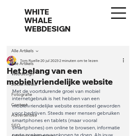
WHITE
WHALE
WEBDESIGN
Alle Artikels
Tom Ruelle
20 jul 2023
2 minuten om te lezen
Alle Artikels
Het belang van een
Webdesign
mobielvriendelijke website
Social Media
Met de voortdurende groei van mobiel 
Fotografie
internetgebruik is het hebben van een 
Content
mobielvriendelijke website essentieel geworden 
voor bedrijven. Steeds meer mensen gebruiken 
Advertenties
smartphones en tablets (maar vooral 
SEO
smartphones) om online te browsen, informatie 
op te zoeken en aankopen te doen. Als jouw 
Artificiële Intelligentie