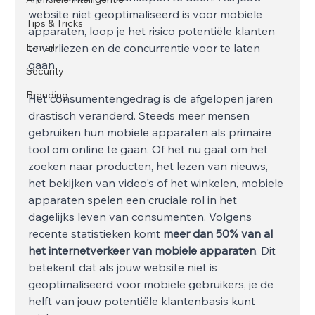
website niet geoptimaliseerd is voor mobiele 
Tips & Tricks
apparaten, loop je het risico potentiële klanten 
E-mail
te verliezen en de concurrentie voor te laten 
gaan. 
Security
Branding
Het consumentengedrag is de afgelopen jaren 
drastisch veranderd. Steeds meer mensen 
gebruiken hun mobiele apparaten als primaire 
tool om online te gaan. Of het nu gaat om het 
zoeken naar producten, het lezen van nieuws, 
het bekijken van video's of het winkelen, mobiele 
apparaten spelen een cruciale rol in het 
dagelijks leven van consumenten. Volgens 
recente statistieken komt 
meer dan 50% van al 
het internetverkeer van mobiele apparaten
. Dit 
betekent dat als jouw website niet is 
geoptimaliseerd voor mobiele gebruikers, je de 
helft van jouw potentiële klantenbasis kunt 