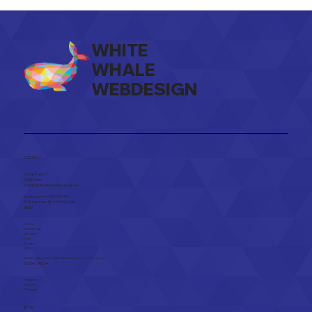
WHITE
WHALE
WEBDESIGN
De 13 grootste fouten op websites
van kleine ondernemingen
CONTACT
Zandstraat 17
2250 Olen​
Tom@WhiteWhaleWebdesign.be
Ond.nummer: 0795 594 196
BTW nummer: BE 0795 594 196
MENU
Home
Webdesign
Diensten
Over
Contact
FAQ
Actief in
Olen
,
Herentals
,
Kasterlee
,
Geel
en
Turnhout
SOCIAL MEDIA
Instagram
Linkedin
Whatsapp
BLOG