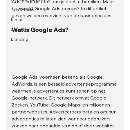
Ads biedt de tools om je doel te bereiken. Maar 
hoe werkt Google Ads precies? In dit artikel 
Tips & Tricks
geven we een overzicht van de basisprincipes.
E-mail
Wat is Google Ads?
Security
Branding
Google Ads, voorheen bekend als Google 
AdWords, is een betaald advertentieprogramma 
waarmee je advertenties kunt tonen op het 
Google-netwerk. Dit netwerk omvat Google 
Zoeken, YouTube, Google Maps, en miljoenen 
partnerwebsites. Adverteerders betalen om hun 
advertenties te laten zien wanneer gebruikers 
zoeken naar bepaalde termen of door websites 