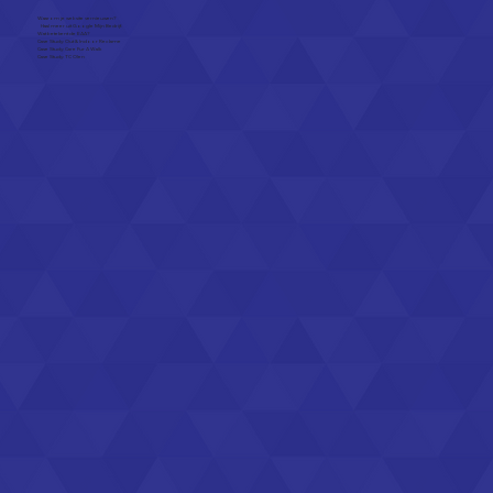
Waarom je website vernieuwen?
Haal meer uit Google Mijn Bedrijf.
Wat betekent de EAA?
Case Study: Out & Indoor Reclame
Case Study: Care Fur A Walk
Case Study: TC Olen