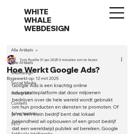
WHITE
WHALE
WEBDESIGN
Alle Artikels
Tom Ruelle
31 jan 2025
3 minuten om te lezen
Alle Artikels
Hoe Werkt Google Ads?
Webdesign
Bijgewerkt op:
12 mrt 2025
Social Media
Google Ads is een krachtig online 
advertentieplatform dat door miljoenen 
Fotografie
bedrijven over de hele wereld wordt gebruikt 
Content
om hun producten en diensten te promoten. Of 
Advertenties
je nu een klein bedrijf bent dat lokaal 
bekendheid wil opbouwen of een groot bedrijf 
SEO
dat een wereldwijd publiek wil bereiken, Google 
Artificiële Intelligentie