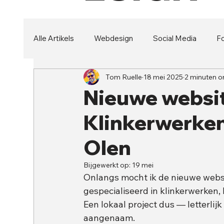
Alle Artikels
Webdesign
Social Media
Fo
Tom Ruelle
18 mei 2025
2 minuten o
Security
Branding
Nieuwe websit
Klinkerwerken
Olen
Bijgewerkt op:
19 mei
Onlangs mocht ik de nieuwe websi
gespecialiseerd in klinkerwerken
Een lokaal project dus — letterl
aangenaam.