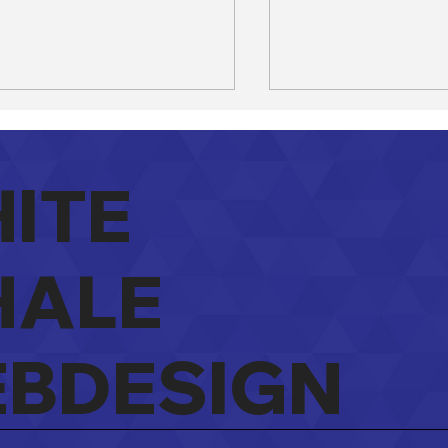
ITE
ALE
site of Facebook:
Wat kost een we
 heeft meer zin voor
laten maken in B
w zaak?
Eerlijk antwoord
BDESIGN
verborgen kost