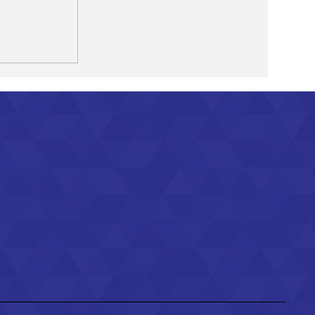
bsite
elgië?
 zonder
en