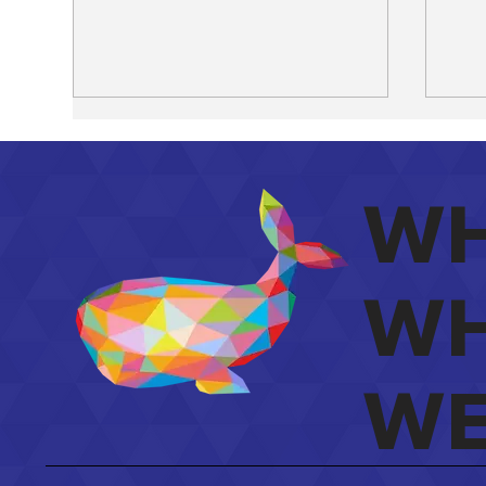
WH
WH
Website laten maken in
Web
Geel, wat mag je
wat
verwachten?
jou
WE