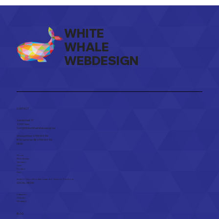
WHITE
WHALE
WEBDESIGN
Website of Facebook: wat heeft
meer zin voor jouw zaak?
CONTACT
Zandstraat 17
2250 Olen​
Tom@WhiteWhaleWebdesign.be
Ond.nummer: 0795 594 196
BTW nummer: BE 0795 594 196
MENU
Home
Webdesign
Diensten
Over
Contact
FAQ
Actief in
Olen
,
Herentals
,
Kasterlee
,
Geel
en
Turnhout
SOCIAL MEDIA
Instagram
Linkedin
Whatsapp
BLOG