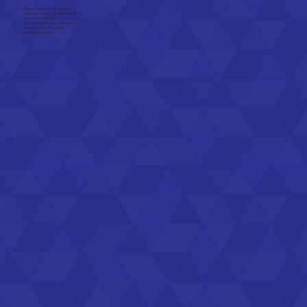
Waarom je website vernieuwen?
Haal meer uit Google Mijn Bedrijf.
Wat betekent de EAA?
Case Study: Out & Indoor Reclame
Case Study: Care Fur A Walk
Case Study: TC Olen