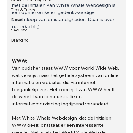
met de initialen van White Whale Webdesign is 
Tips & Tricks
een opmerkelijke en gedenkwaardige 
samenloop van omstandigheden. Daar is over 
E-mail
nagedacht ;).
Security
Branding
WWW:
Van oudsher staat WWW voor World Wide Web, 
wat verwijst naar het gehele systeem van online 
informatie en websites die via internet 
toegankelijk zijn. Het concept van WWW heeft 
de wereld van communicatie en 
informatievoorziening ingrijpend veranderd.
Met White Whale Webdesign, dat de initialen 
WWW deelt, ontstaat er een interessante 
parallel. Net zoals het World Wide Web de 