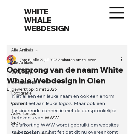
WHITE
WHALE
WEBDESIGN
Alle Artikels
Tom Ruelle
27 jul 2023
2 minuten om te lezen
Alle Artikels
Oorsprong van de naam White
Webdesign
Whale Webdesign in Olen
Social Media
Bijgewerkt op:
6 mrt 2025
Fotografie
Niet alleen een leuke naam en ook een enorm 
potentieel aan leuke logo's. Maar ook een 
Content
fascinerende connectie met de oorspronkelijke 
Advertenties
betekenis van 
WWW
. 
SEO
De afkorting WWW wordt gebruikt om websites 
te bezoeken, en het feit dat dit nu overeenkomt 
Artificiële Intelligentie