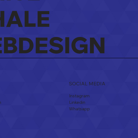
ALE
site of Facebook:
Wat kost een we
 heeft meer zin voor
laten maken in B
w zaak?
Eerlijk antwoord
BDESIGN
verborgen kost
SOCIAL MEDIA
Instagram
n
Linkedin
Whatsapp