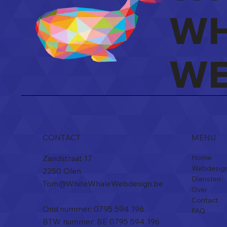
WH
Website laten maken in
Web
Geel, wat mag je
wat
verwachten?
jou
WE
CONTACT
MENU
Zandstraat 17
Home
Webdesig
2250 Olen​
Diensten
Tom@WhiteWhaleWebdesign.be
Over
Contact
Ond.nummer: 0795 594 196
FAQ
BTW nummer: BE 0795 594 196