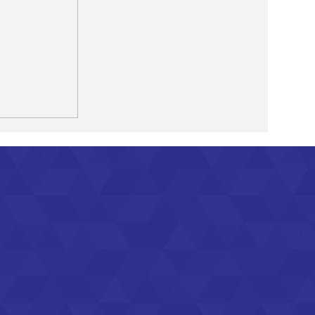
bsite
elgië?
 zonder
en