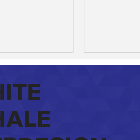
ITE
ALE
site of Facebook:
Wat kost een we
 heeft meer zin voor
laten maken in B
w zaak?
Eerlijk antwoord
verborgen kost