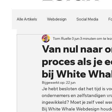
Alle Artikels
Webdesign
Social Media
Fo
Tom Ruelle
3 jun
3 minuten om te le
Security
Branding
Van nul naar o
proces als je 
bij White Wha
Bijgewerkt op:
22 jun
Je hebt besloten dat het tijd is v
ondernemers en zelfstandigen vrage
ingewikkeld? Moet je zelf veel we
Bij White Whale Webdesign houde