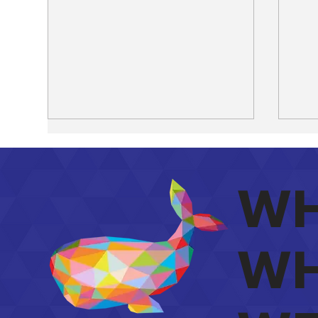
WH
WH
Website laten maken in
Web
Geel, wat mag je
wat
verwachten?
jou