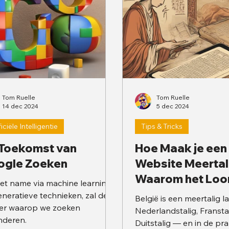
Tom Ruelle
Tom Ruelle
14 dec 2024
5 dec 2024
ficiële Intelligentie
Tips & Tricks
Toekomst van
Hoe Maak je een
ogle Zoeken
Website Meertal
Waarom het Loo
met name via machine learning
neratieve technieken, zal de
België is een meertalig l
er waarop we zoeken
Nederlandstalig, Franstal
nderen.
Duitstalig — en in de pra