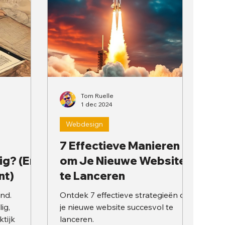
Tom Ruelle
1 dec 2024
Webdesign
7 Effectieve Manieren
ig? (En
om Je Nieuwe Website
nt)
te Lanceren
and.
Ontdek 7 effectieve strategieën om
ig,
je nieuwe website succesvol te
ktijk
lanceren.