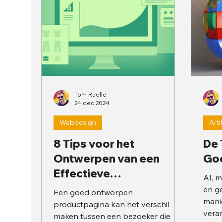
Tom Ruelle
24 dec 2024
Webdesign
Arti
8 Tips voor het
De 
Ontwerpen van een
Go
Effectieve
AI, 
Productpagina
en ge
Een goed ontworpen
mani
productpagina kan het verschil
vera
maken tussen een bezoeker die